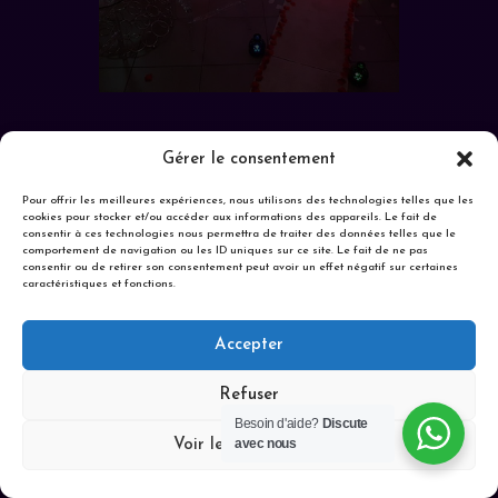
Gérer le consentement
Pour offrir les meilleures expériences, nous utilisons des technologies telles que les
cookies pour stocker et/ou accéder aux informations des appareils. Le fait de
consentir à ces technologies nous permettra de traiter des données telles que le
LOCATION SPA À DOMICILE
comportement de navigation ou les ID uniques sur ce site. Le fait de ne pas
consentir ou de retirer son consentement peut avoir un effet négatif sur certaines
caractéristiques et fonctions.
Réservez votre
spa à domicile
Accepter
avec décoration
Refuser
Besoin d'aide?
Discute
romantique en
avec nous
Voir les préférences
Île-de-France